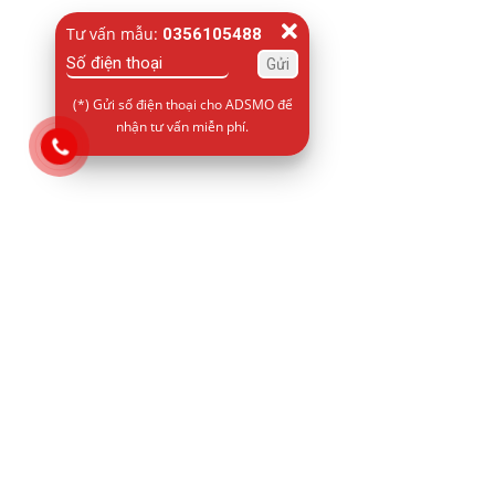
Tư vấn mẫu:
0356105488
(*) Gửi số điện thoại cho ADSMO để
nhận tư vấn miễn phí.
ADSMO là một thành viên trong hệ sinh thái của
CÔNG TY TNHH UNIKERY hoạt động trong lĩnh vực