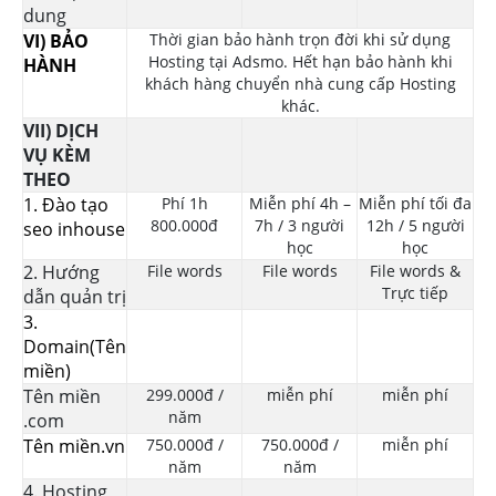
dung
VI) BẢO
Thời gian bảo hành trọn đời khi sử dụng
Hosting tại Adsmo. Hết hạn bảo hành khi
HÀNH
khách hàng chuyển nhà cung cấp Hosting
khác.
VII) DỊCH
VỤ KÈM
THEO
1. Đào tạo
Phí 1h
Miễn phí 4h –
Miễn phí tối đa
800.000đ
7h / 3 người
12h / 5 người
seo inhouse
học
học
2. Hướng
File words
File words
File words &
Trực tiếp
dẫn quản trị
3.
Domain(Tên
miền)
Tên miền
299.000đ /
miễn phí
miễn phí
năm
.com
Tên miền.vn
750.000đ /
750.000đ /
miễn phí
năm
năm
4. Hosting