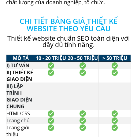
chất lượng của doanh nghiệp, tổ chức.
CHI TIẾT BẢNG GIÁ THIẾT KẾ
WEBSITE THEO YÊU CẦU
Thiết kế website chuẩn SEO toàn diện với
đầy đủ tính năng.
MÔ TẢ
10 - 20 TRIỆU
20 - 50 TRIỆU
> 50 TRIỆU
I) TƯ VẤN
II) THIẾT KẾ
GIAO DIỆN
III) LẬP
TRÌNH
GIAO DIỆN
CHUNG
HTML/CSS
Trang chủ
Trang giới
thiệu