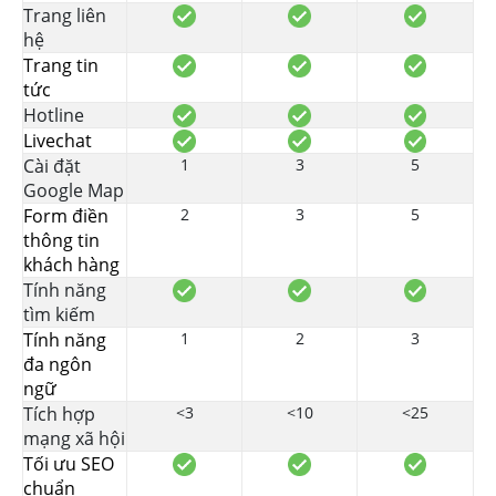
Trang liên
hệ
Trang tin
tức
Hotline
Livechat
Cài đặt
1
3
5
Google Map
Form điền
2
3
5
thông tin
khách hàng
Tính năng
tìm kiếm
Tính năng
1
2
3
đa ngôn
ngữ
Tích hợp
<3
<10
<25
mạng xã hội
Tối ưu SEO
chuẩn