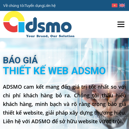
Về chúng tôi
Tuyển dụng
Liên hệ
Menu
BÁO GIÁ
THIẾT KẾ WEB ADSMO
ADSMO cam kết mang đến giá trị tốt nhất so với
chi phí khách hàng bỏ ra. Chúng tôi thấu hiểu
khách hàng, minh bạch và rõ ràng trong báo giá
thiết kế website, giải pháp xây dựng thương hiệu.
Liên hệ với ADSMO để sở hữu website vượt trội.