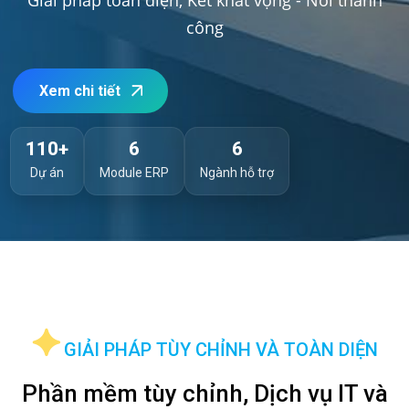
Giải pháp toàn diện, Kết khát vọng - Nối thành
công
Xem chi tiết
65+
3
3
Dự án
Module ERP
Ngành hỗ trợ
GIẢI PHÁP TÙY CHỈNH VÀ TOÀN DIỆN
Phần mềm tùy chỉnh, Dịch vụ IT và