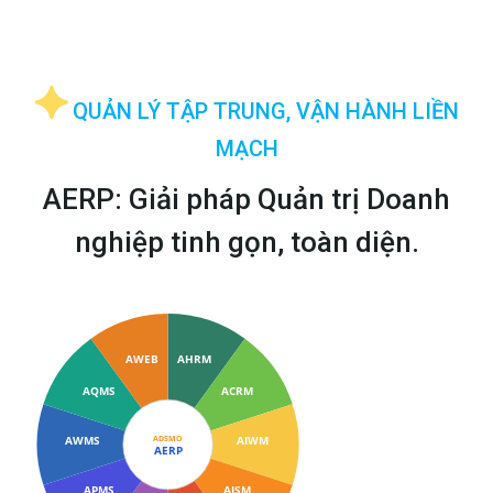
QUẢN LÝ TẬP TRUNG, VẬN HÀNH LIỀN
MẠCH
AERP: Giải pháp Quản trị Doanh
nghiệp tinh gọn, toàn diện.
AWEB
AHRM
AQMS
ACRM
AWMS
AIWM
ADSMO
AERP
APMS
AISM