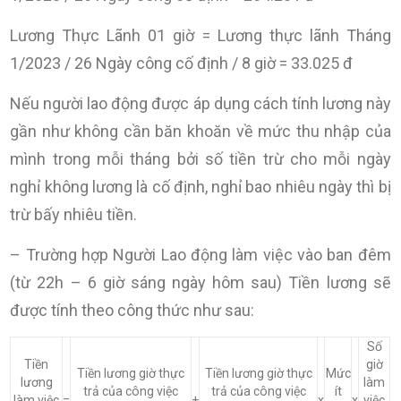
Lương Thực Lãnh 01 giờ = Lương thực lãnh Tháng
1/2023 / 26 Ngày công cố định / 8 giờ = 33.025 đ
Nếu người lao động được áp dụng cách tính lương này
gần như không cần băn khoăn về mức thu nhập của
mình trong mỗi tháng bởi số tiền trừ cho mỗi ngày
nghỉ không lương là cố định, nghỉ bao nhiêu ngày thì bị
trừ bấy nhiêu tiền.
– Trường hợp Người Lao động làm việc vào ban đêm
(từ 22h – 6 giờ sáng ngày hôm sau) Tiền lương sẽ
được tính theo công thức như sau:
Số
Tiền
giờ
Tiền lương giờ thực
Tiền lương giờ thực
Mức
lương
làm
trả của công việc
trả của công việc
ít
làm việc
=
+
x
x
việc