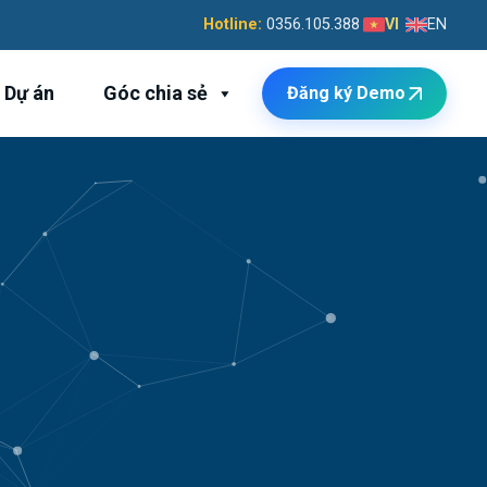
Hotline:
0356.105.388
VI
EN
Dự án
Góc chia sẻ
Đăng ký Demo