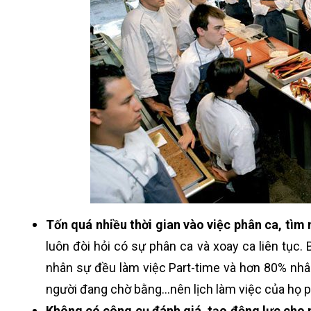
Tốn quá nhiều thời gian vào việc phân ca, tìm
luôn đòi hỏi có sự phân ca và xoay ca liên tục
nhân sự đều làm việc Part-time và hơn 80% nhân
người đang chờ bằng…nên lịch làm việc của họ ph
Không có công cụ đánh giá, tạo động lực cho 