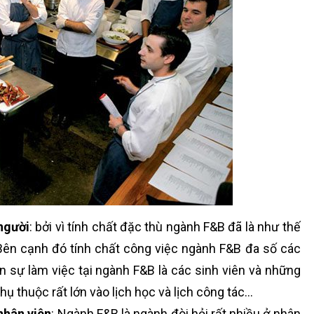
 người
: bởi vì tính chất đặc thù ngành F&B đã là như thế
. Bên cạnh đó tính chất công việc ngành F&B đa số các
 sự làm việc tại ngành F&B là các sinh viên và những
ụ thuộc rất lớn vào lịch học và lịch công tác…
nhân viên
: Ngành F&B là ngành đòi hỏi rất nhiều ở nhân