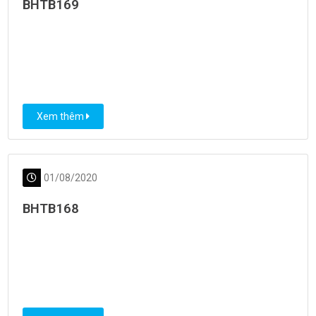
BHTB169
Xem thêm
01/08/2020
BHTB168