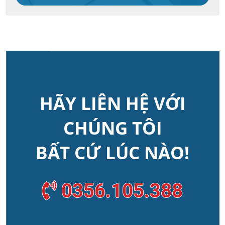
HÃY LIÊN HỆ VỚI
CHÚNG TÔI
BẤT CỨ LÚC NÀO!
0356.105.388