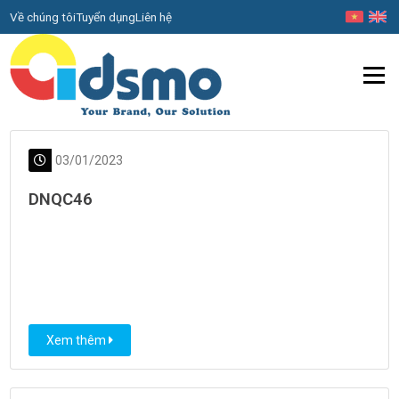
Về chúng tôi
Tuyển dụng
Liên hệ
Menu
03/01/2023
DNQC46
Xem thêm