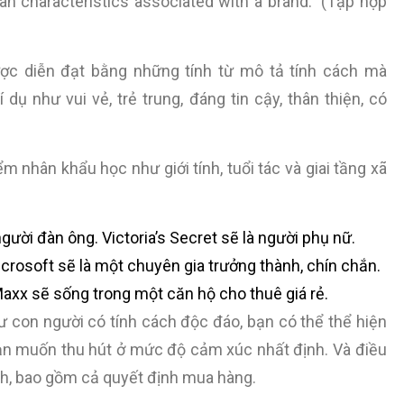
an characteristics associated with a brand.” (Tập hợp
ược diễn đạt bằng những tính từ mô tả tính cách mà
ụ như vui vẻ, trẻ trung, đáng tin cậy, thân thiện, có
nhân khẩu học như giới tính, tuổi tác và giai tầng xã
gười đàn ông. Victoria’s Secret sẽ là người phụ nữ.
Microsoft sẽ là một chuyên gia trưởng thành, chín chắn.
axx sẽ sống trong một căn hộ cho thuê giá rẻ.
 con người có tính cách độc đáo, bạn có thể thể hiện
ạn muốn thu hút ở mức độ cảm xúc nhất định. Và điều
nh, bao gồm cả quyết định mua hàng.