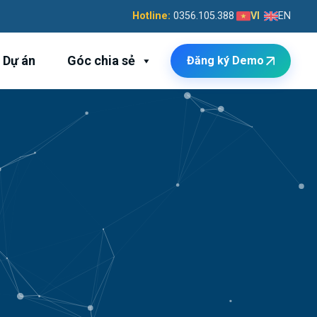
Hotline:
0356.105.388
VI
EN
Dự án
Góc chia sẻ
Đăng ký Demo