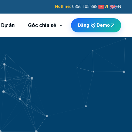
Hotline:
0356.105.388
VI
EN
Dự án
Góc chia sẻ
Đăng ký Demo