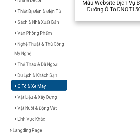
Nhà & Decor
Mẫu Website Dịch Vụ 
Dưỡng Ô Tô DNOT15
Thiết Bị Điện & Điện Tử
Sách & Nhà Xuất Bản
Văn Phòng Phẩm
Nghệ Thuật & Thủ Công
Mỹ Nghệ
Thể Thao & Dã Ngoại
Du Lịch & Khách Sạn
Ô Tô & Xe Máy
Vật Liệu & Xây Dựng
Vật Nuôi & Động Vật
Lĩnh Vực Khác
Langding Page