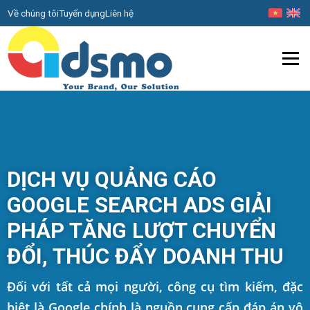
Về chúng tôi
Tuyển dụng
Liên hệ
Menu
DỊCH VỤ QUẢNG CÁO
GOOGLE SEARCH ADS GIẢI
PHÁP TĂNG LƯỢT CHUYỂN
ĐỔI, THÚC ĐẨY DOANH THU
Đối với tất cả mọi người, công cụ tìm kiếm, đặc
biệt là Google chính là nguồn cung cấp đáp án vô