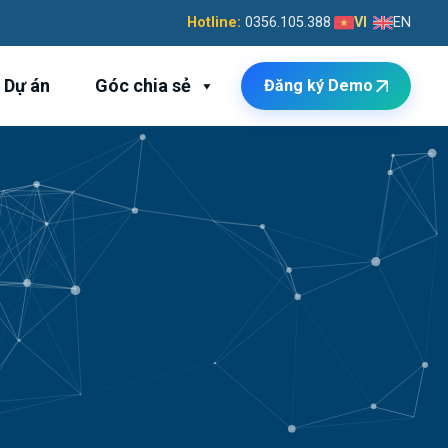
Hotline:
0356.105.388
VI
EN
Dự án
Góc chia sẻ
Đăng ký Demo