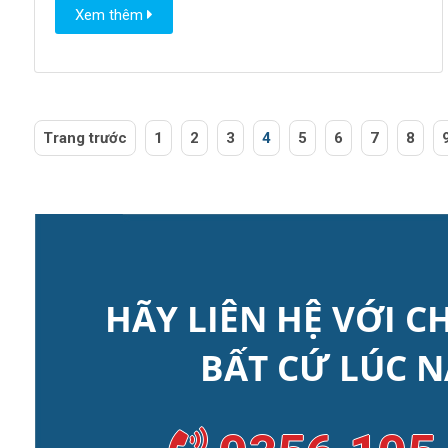
Xem thêm
Trang trước
1
2
3
4
5
6
7
8
HÃY LIÊN HỆ VỚI C
BẤT CỨ LÚC N