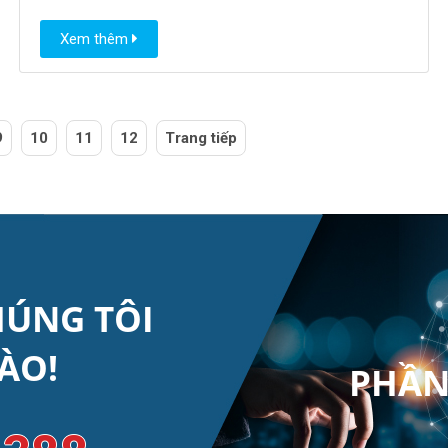
Xem thêm
9
10
11
12
Trang tiếp
HÚNG TÔI
ÀO!
PHẦN