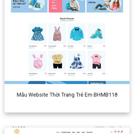
Mẫu Website Thời Trang Trẻ Em BHMB118