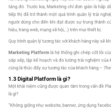
tảng đó. Trước kia, Marketing chỉ đơn giản là hấp d
tiếp thị đã trở thành một quá trình quản lý trải ng
người dùng cho đến khi đạt được sự trung thành củ
hiệu, trang web, mạng xã hội,…) trên mọi thiết bị.
Quy trình quản lý tương tác với khách hàng này sẽ k
Marketing Platform
là hệ thống ghi chép cốt lõi c
sắp xếp, lập kế hoạch và đo lường trải nghiệm của 
cùng là thúc đẩy sự tương tác của khách hàng –
Th
1.3 Digital Platform là gì?
Một khái niệm cũng được quan tâm trong vấn đề Plat
là gì?
“Không giống như website, banner, ứng dụng faceboo