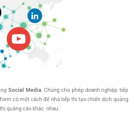
tảng
Social Media
. Chúng cho phép doanh nghiệp tiếp
form có một cách để nhà tiếp thị tạo chiến dịch quảng
 thị quảng cáo khác nhau.