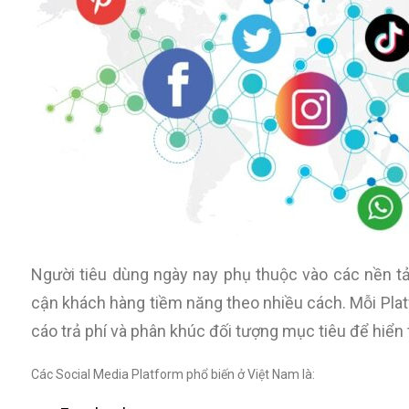
Người tiêu dùng ngày nay phụ thuộc vào các nền 
cận khách hàng tiềm năng theo nhiều cách. Mỗi Plat
cáo trả phí và phân khúc đối tượng mục tiêu để hiển
Các Social Media Platform phổ biến ở Việt Nam là: