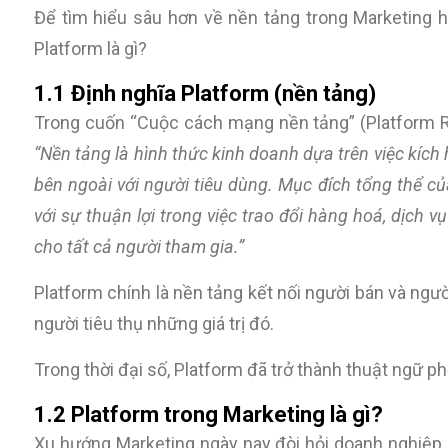
Để tìm hiểu sâu hơn về nền tảng trong Marketing ha
Platform là gì?
1.1 Định nghĩa Platform (nền tảng)
Trong cuốn “Cuộc cách mạng nền tảng” (Platform Re
“Nền tảng là hình thức kinh doanh dựa trên việc kích 
bên ngoài với người tiêu dùng. Mục đích tổng thể c
với sự thuận lợi trong việc trao đổi hàng hoá, dịch vụ 
cho tất cả người tham gia.”
Platform chính là nền tảng kết nối người bán và người
người tiêu thụ những giá trị đó.
Trong thời đại số, Platform đã trở thành thuật ngữ p
1.2 Platform trong Marketing là gì?
Xu hướng Marketing ngày nay đòi hỏi doanh nghiệp