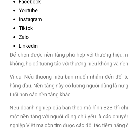
Facebook
Youtube
Instagram
Tiktok
Zalo
Linkedin
Để chọn được nền tảng phù hợp với thương hiệu, nh
không, họ có tương tác với thương hiệu không và nền
Ví dụ: Nếu thương hiệu bạn muốn nhắm đến đối tượn
hàng đầu. Nền tảng này có lượng người dùng là nữ g
tuổi hơn các nền tảng khác.
Nếu doanh nghiệp của bạn theo mô hình B2B thì chiế
một nền tảng với người dùng chủ yếu là các chuyên
nghiệp Việt mà còn tìm được các đối tác tiềm năng ở