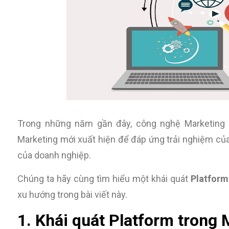
Trong những năm gần đây, công nghệ Marketing 4.
Marketing mới xuất hiện để đáp ứng trải nghiệm củ
của doanh nghiệp.
Chúng ta hãy cùng tìm hiểu một khái quát
Platform
xu hướng trong bài viết này.
1. Khái quát Platform trong 