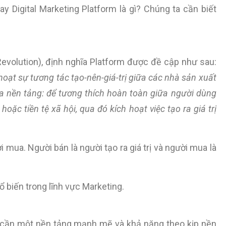
y Digital Marketing Platform là gì? Chúng ta cần biết
volution), định nghĩa Platform được đề cập như sau:
hoạt sự tương tác tạo-nên-giá-trị giữa các nhà sản xuất
ủa nền tảng: để tương thích hoàn toàn giữa người dùng
hoặc tiền tệ xã hội, qua đó kích hoạt việc tạo ra giá trị
 mua. Người bán là người tạo ra giá trị và người mua là
hổ biến trong lĩnh vực Marketing.
 cần một nền tảng mạnh mẽ và khả năng theo kịp nền