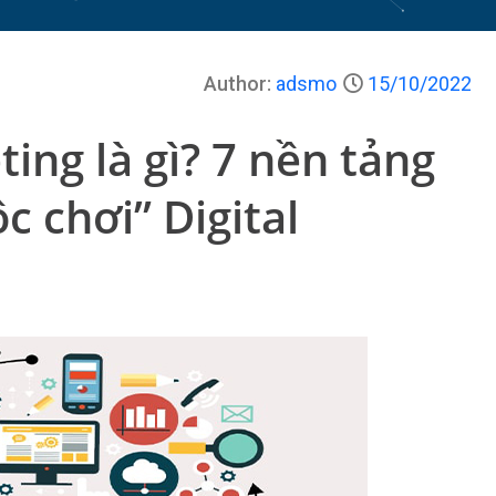
Author:
adsmo
15/10/2022
ing là gì? 7 nền tảng
c chơi” Digital